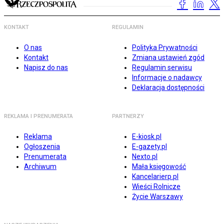
KONTAKT
REGULAMIN
O nas
Polityka Prywatności
Kontakt
Zmiana ustawień zgód
Napisz do nas
Regulamin serwisu
Informacje o nadawcy
Deklaracja dostępności
REKLAMA I PRENUMERATA
PARTNERZY
Reklama
E-kiosk.pl
Ogłoszenia
E-gazety.pl
Prenumerata
Nexto.pl
Archiwum
Mała księgowość
Kancelarierp.pl
Wieści Rolnicze
Życie Warszawy