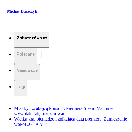
Michał Duszczyk
Zobacz również
Polecane
Najnowsze
Tagi
Miał być „zabójcą konsol”. Premiera Steam Machine
wywołała falę rozczarowania
Wielka gra, pieniądze i znikająca data premiery. Zamieszanie
wokół „GTA VI”