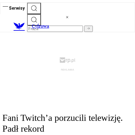
Serwisy
C
yfrowa
Fani Twitch’a porzucili telewizję.
Padł rekord