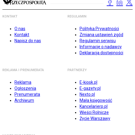
KONTAKT
REGULAMIN
O nas
Polityka Prywatności
Kontakt
Zmiana ustawień zgód
Napisz do nas
Regulamin serwisu
Informacje o nadawcy
Deklaracja dostępności
REKLAMA I PRENUMERATA
PARTNERZY
Reklama
E-kiosk.pl
Ogłoszenia
E-gazety.pl
Prenumerata
Nexto.pl
Archiwum
Mała księgowość
Kancelarierp.pl
Wieści Rolnicze
Życie Warszawy