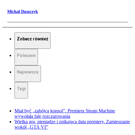
Michał Duszczyk
Zobacz również
Polecane
Najnowsze
Tagi
Miał być „zabójcą konsol”. Premiera Steam Machine
wywołała falę rozczarowania
Wielka gra, pieniądze i znikająca data premiery. Zamieszanie
wokół „GTA VI”