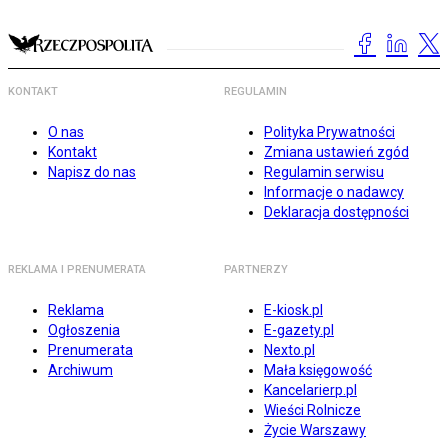
KONTAKT
REGULAMIN
O nas
Polityka Prywatności
Kontakt
Zmiana ustawień zgód
Napisz do nas
Regulamin serwisu
Informacje o nadawcy
Deklaracja dostępności
REKLAMA I PRENUMERATA
PARTNERZY
Reklama
E-kiosk.pl
Ogłoszenia
E-gazety.pl
Prenumerata
Nexto.pl
Archiwum
Mała księgowość
Kancelarierp.pl
Wieści Rolnicze
Życie Warszawy