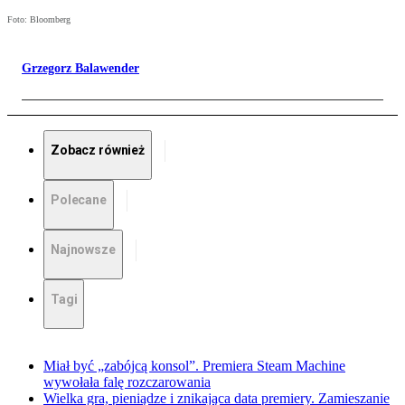
Foto: Bloomberg
Grzegorz Balawender
Zobacz również
Polecane
Najnowsze
Tagi
Miał być „zabójcą konsol”. Premiera Steam Machine
wywołała falę rozczarowania
Wielka gra, pieniądze i znikająca data premiery. Zamieszanie