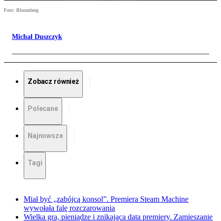
Foto: Bloomberg
Michał Duszczyk
Zobacz również
Polecane
Najnowsze
Tagi
Miał być „zabójcą konsol”. Premiera Steam Machine
wywołała falę rozczarowania
Wielka gra, pieniądze i znikająca data premiery. Zamieszanie