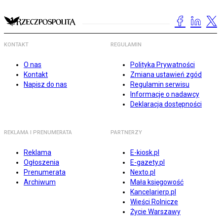
KONTAKT
REGULAMIN
O nas
Polityka Prywatności
Kontakt
Zmiana ustawień zgód
Napisz do nas
Regulamin serwisu
Informacje o nadawcy
Deklaracja dostępności
REKLAMA I PRENUMERATA
PARTNERZY
Reklama
E-kiosk.pl
Ogłoszenia
E-gazety.pl
Prenumerata
Nexto.pl
Archiwum
Mała księgowość
Kancelarierp.pl
Wieści Rolnicze
Życie Warszawy