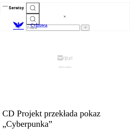
Serwisy
C
yfrowa
CD Projekt przekłada pokaz
„Cyberpunka”