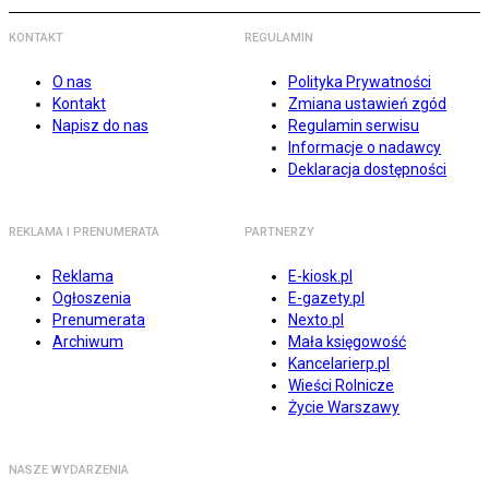
KONTAKT
REGULAMIN
O nas
Polityka Prywatności
Kontakt
Zmiana ustawień zgód
Napisz do nas
Regulamin serwisu
Informacje o nadawcy
Deklaracja dostępności
REKLAMA I PRENUMERATA
PARTNERZY
Reklama
E-kiosk.pl
Ogłoszenia
E-gazety.pl
Prenumerata
Nexto.pl
Archiwum
Mała księgowość
Kancelarierp.pl
Wieści Rolnicze
Życie Warszawy
NASZE WYDARZENIA