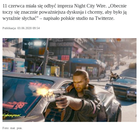
11 czerwca miała się odbyć impreza Night City Wire. „Obecnie
toczy się znacznie poważniejsza dyskusja i chcemy, aby było ją
wyraźnie słychać” – napisało polskie studio na Twitterze.
Publikacja:
03.06.2020 09:54
Foto: mat. pras.