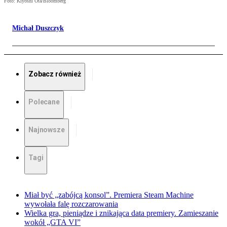
Foto: Kiyoshi Ota/Bloomberg
Michał Duszczyk
Zobacz również
Polecane
Najnowsze
Tagi
Miał być „zabójcą konsol”. Premiera Steam Machine
wywołała falę rozczarowania
Wielka gra, pieniądze i znikająca data premiery. Zamieszanie
wokół „GTA VI”