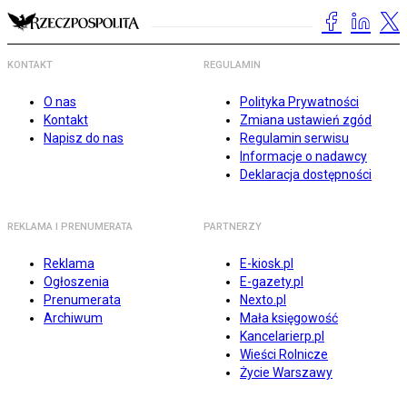
KONTAKT
REGULAMIN
O nas
Polityka Prywatności
Kontakt
Zmiana ustawień zgód
Napisz do nas
Regulamin serwisu
Informacje o nadawcy
Deklaracja dostępności
REKLAMA I PRENUMERATA
PARTNERZY
Reklama
E-kiosk.pl
Ogłoszenia
E-gazety.pl
Prenumerata
Nexto.pl
Archiwum
Mała księgowość
Kancelarierp.pl
Wieści Rolnicze
Życie Warszawy