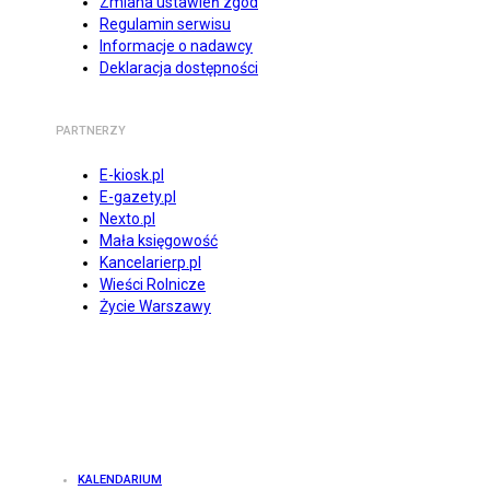
Zmiana ustawień zgód
Regulamin serwisu
Informacje o nadawcy
Deklaracja dostępności
PARTNERZY
E-kiosk.pl
E-gazety.pl
Nexto.pl
Mała księgowość
Kancelarierp.pl
Wieści Rolnicze
Życie Warszawy
KALENDARIUM