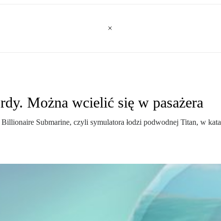
ordy. Można wcielić się w pasażera
llionaire Submarine, czyli symulatora łodzi podwodnej Titan, w katast