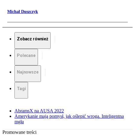
Michał Duszczyk
Zobacz również
Polecane
Najnowsze
Tagi
AbramsX na AUSA 2022
Amerykanie mają pomysł, jak oślepić wroga. Inteligentna
mgła
Promowane treści