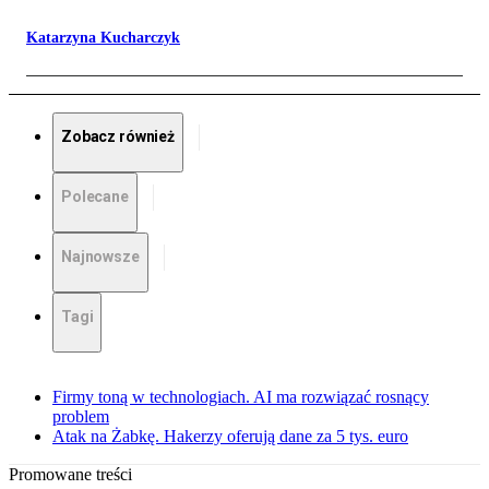
Katarzyna Kucharczyk
Zobacz również
Polecane
Najnowsze
Tagi
Firmy toną w technologiach. AI ma rozwiązać rosnący
problem
Atak na Żabkę. Hakerzy oferują dane za 5 tys. euro
Promowane treści