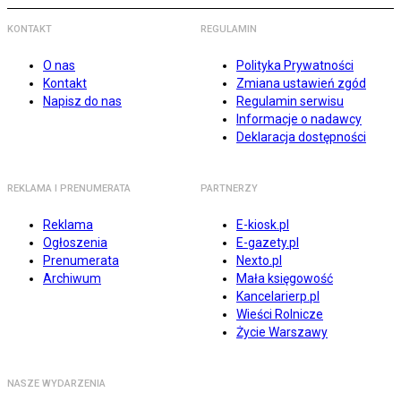
KONTAKT
REGULAMIN
O nas
Polityka Prywatności
Kontakt
Zmiana ustawień zgód
Napisz do nas
Regulamin serwisu
Informacje o nadawcy
Deklaracja dostępności
REKLAMA I PRENUMERATA
PARTNERZY
Reklama
E-kiosk.pl
Ogłoszenia
E-gazety.pl
Prenumerata
Nexto.pl
Archiwum
Mała księgowość
Kancelarierp.pl
Wieści Rolnicze
Życie Warszawy
NASZE WYDARZENIA