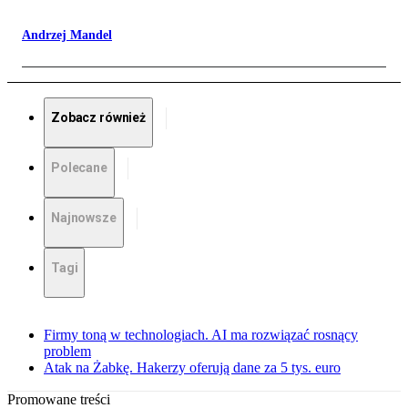
Andrzej Mandel
Zobacz również
Polecane
Najnowsze
Tagi
Firmy toną w technologiach. AI ma rozwiązać rosnący
problem
Atak na Żabkę. Hakerzy oferują dane za 5 tys. euro
Promowane treści