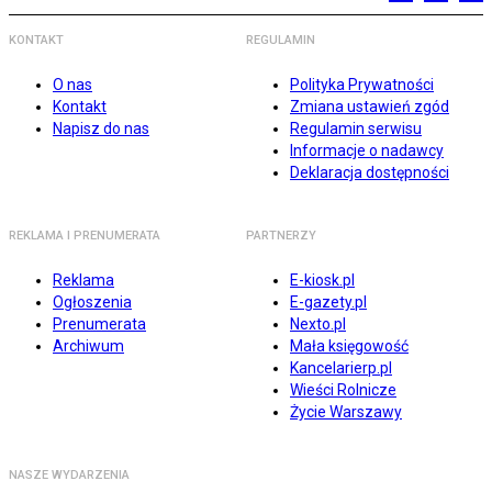
KONTAKT
REGULAMIN
O nas
Polityka Prywatności
Kontakt
Zmiana ustawień zgód
Napisz do nas
Regulamin serwisu
Informacje o nadawcy
Deklaracja dostępności
REKLAMA I PRENUMERATA
PARTNERZY
Reklama
E-kiosk.pl
Ogłoszenia
E-gazety.pl
Prenumerata
Nexto.pl
Archiwum
Mała księgowość
Kancelarierp.pl
Wieści Rolnicze
Życie Warszawy
NASZE WYDARZENIA