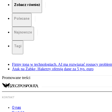
Zobacz również
Polecane
Najnowsze
Tagi
Firmy toną w technologiach. AI ma rozwiązać rosnący proble
Atak na Żabkę. Hakerzy oferują dane za 5 tys. euro
Promowane treści
KONTAKT
O nas