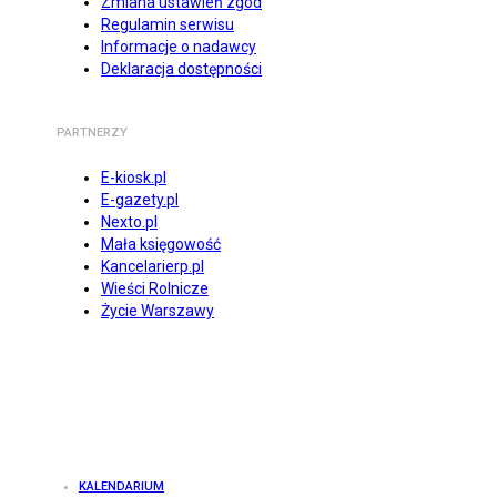
Zmiana ustawień zgód
Regulamin serwisu
Informacje o nadawcy
Deklaracja dostępności
PARTNERZY
E-kiosk.pl
E-gazety.pl
Nexto.pl
Mała księgowość
Kancelarierp.pl
Wieści Rolnicze
Życie Warszawy
KALENDARIUM