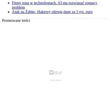
Firmy toną w technologiach. AI ma rozwiązać rosnący
problem
Atak na Żabkę. Hakerzy oferują dane za 5 tys. euro
Promowane treści