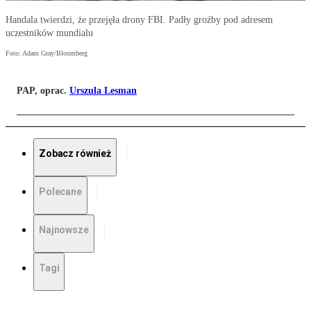
Handala twierdzi, że przejęła drony FBI. Padły groźby pod adresem
uczestników mundialu
Foto: Adam Gray/Bloomberg
PAP, oprac.
Urszula Lesman
Zobacz również
Polecane
Najnowsze
Tagi