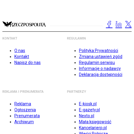
KONTAKT
REGULAMIN
O nas
Polityka Prywatności
Kontakt
Zmiana ustawień zgód
Napisz do nas
Regulamin serwisu
Informacje o nadawcy
Deklaracja dostępności
REKLAMA I PRENUMERATA
PARTNERZY
Reklama
E-kiosk.pl
Ogłoszenia
E-gazety.pl
Prenumerata
Nexto.pl
Archiwum
Mała księgowość
Kancelarierp.pl
Wieści Rolnicze