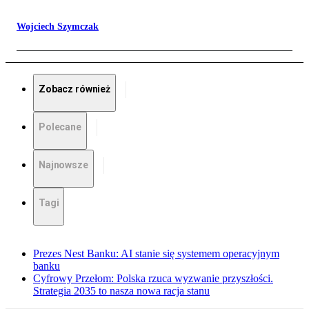
Wojciech Szymczak
Zobacz również
Polecane
Najnowsze
Tagi
Prezes Nest Banku: AI stanie się systemem operacyjnym
banku
Cyfrowy Przełom: Polska rzuca wyzwanie przyszłości.
Strategia 2035 to nasza nowa racja stanu