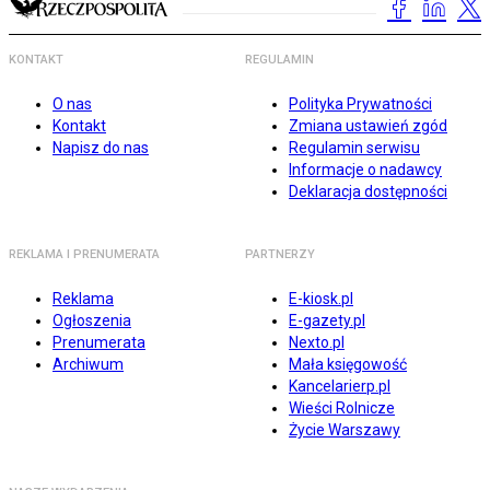
KONTAKT
REGULAMIN
O nas
Polityka Prywatności
Kontakt
Zmiana ustawień zgód
Napisz do nas
Regulamin serwisu
Informacje o nadawcy
Deklaracja dostępności
REKLAMA I PRENUMERATA
PARTNERZY
Reklama
E-kiosk.pl
Ogłoszenia
E-gazety.pl
Prenumerata
Nexto.pl
Archiwum
Mała księgowość
Kancelarierp.pl
Wieści Rolnicze
Życie Warszawy