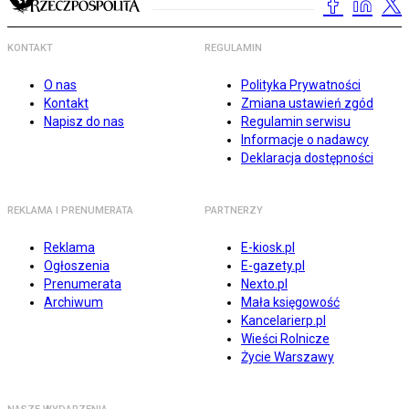
KONTAKT
REGULAMIN
O nas
Polityka Prywatności
Kontakt
Zmiana ustawień zgód
Napisz do nas
Regulamin serwisu
Informacje o nadawcy
Deklaracja dostępności
REKLAMA I PRENUMERATA
PARTNERZY
Reklama
E-kiosk.pl
Ogłoszenia
E-gazety.pl
Prenumerata
Nexto.pl
Archiwum
Mała księgowość
Kancelarierp.pl
Wieści Rolnicze
Życie Warszawy