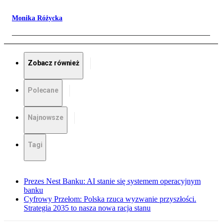
Monika Różycka
Zobacz również
Polecane
Najnowsze
Tagi
Prezes Nest Banku: AI stanie się systemem operacyjnym
banku
Cyfrowy Przełom: Polska rzuca wyzwanie przyszłości.
Strategia 2035 to nasza nowa racja stanu