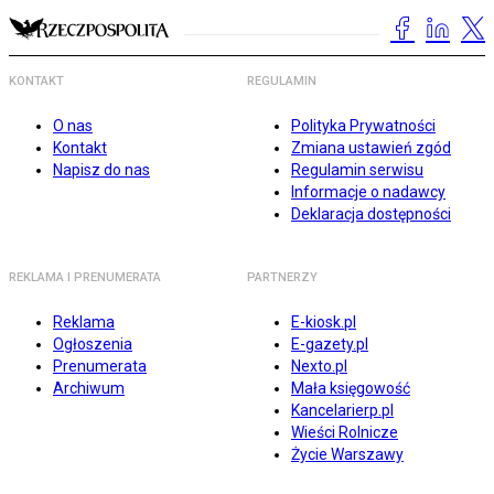
KONTAKT
REGULAMIN
O nas
Polityka Prywatności
Kontakt
Zmiana ustawień zgód
Napisz do nas
Regulamin serwisu
Informacje o nadawcy
Deklaracja dostępności
REKLAMA I PRENUMERATA
PARTNERZY
Reklama
E-kiosk.pl
Ogłoszenia
E-gazety.pl
Prenumerata
Nexto.pl
Archiwum
Mała księgowość
Kancelarierp.pl
Wieści Rolnicze
Życie Warszawy