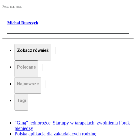
Foto: mat. pras.
Michał Duszczyk
Zobacz również
Polecane
Najnowsze
Tagi
"Giną" jednorożce. Startupy w tarapatach, zwolnienia i brak
pieniędzy
Polska aplikacja dla zakładających rodzinę