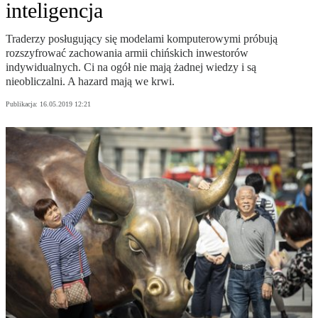
inteligencja
Traderzy posługujący się modelami komputerowymi próbują
rozszyfrować zachowania armii chińskich inwestorów
indywidualnych. Ci na ogół nie mają żadnej wiedzy i są
nieobliczalni. A hazard mają we krwi.
Publikacja:
16.05.2019 12:21