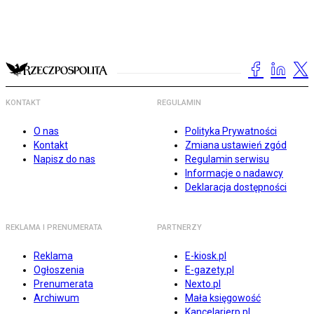
KONTAKT
REGULAMIN
O nas
Polityka Prywatności
Kontakt
Zmiana ustawień zgód
Napisz do nas
Regulamin serwisu
Informacje o nadawcy
Deklaracja dostępności
REKLAMA I PRENUMERATA
PARTNERZY
Reklama
E-kiosk.pl
Ogłoszenia
E-gazety.pl
Prenumerata
Nexto.pl
Archiwum
Mała księgowość
Kancelarierp.pl