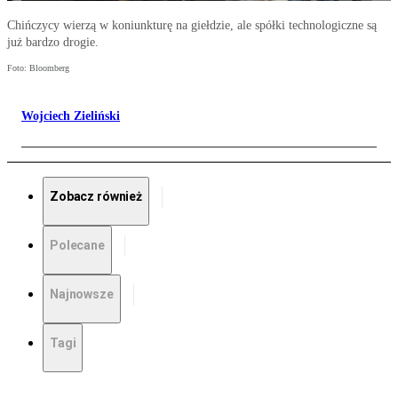
Chińczycy wierzą w koniunkturę na giełdzie, ale spółki technologiczne są
już bardzo drogie.
Foto: Bloomberg
Wojciech Zieliński
Zobacz również
Polecane
Najnowsze
Tagi