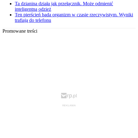
Ta dzianina działa jak przełącznik. Może odmienić
inteligentną odzież
Ten pierścień bada organizm w czasie rzeczywistym. Wyniki
trafiają do telefonu
Promowane treści