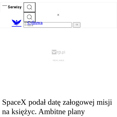
Serwisy
C
yfrowa
SpaceX podał datę załogowej misji
na księżyc. Ambitne plany