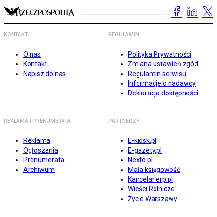
KONTAKT
REGULAMIN
O nas
Polityka Prywatności
Kontakt
Zmiana ustawień zgód
Napisz do nas
Regulamin serwisu
Informacje o nadawcy
Deklaracja dostępności
REKLAMA I PRENUMERATA
PARTNERZY
Reklama
E-kiosk.pl
Ogłoszenia
E-gazety.pl
Prenumerata
Nexto.pl
Archiwum
Mała księgowość
Kancelarierp.pl
Wieści Rolnicze
Życie Warszawy