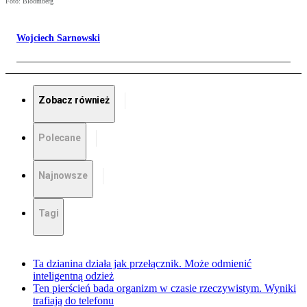
Foto: Bloomberg
Wojciech Sarnowski
Zobacz również
Polecane
Najnowsze
Tagi
Ta dzianina działa jak przełącznik. Może odmienić
inteligentną odzież
Ten pierścień bada organizm w czasie rzeczywistym. Wyniki
trafiają do telefonu