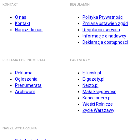
KONTAKT
REGULAMIN
O nas
Polityka Prywatności
Kontakt
Zmiana ustawień zgód
Napisz do nas
Regulamin serwisu
Informacje o nadawcy
Deklaracja dostępności
REKLAMA I PRENUMERATA
PARTNERZY
Reklama
E-kiosk.pl
Ogłoszenia
E-gazety.pl
Prenumerata
Nexto.pl
Archiwum
Mała księgowość
Kancelarierp.pl
Wieści Rolnicze
Życie Warszawy
NASZE WYDARZENIA