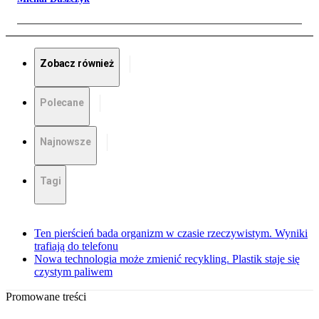
Zobacz również
Polecane
Najnowsze
Tagi
Ten pierścień bada organizm w czasie rzeczywistym. Wyniki
trafiają do telefonu
Nowa technologia może zmienić recykling. Plastik staje się
czystym paliwem
Promowane treści