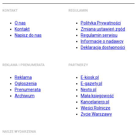
KONTAKT
REGULAMIN
O nas
Polityka Prywatności
Kontakt
Zmiana ustawień zgód
Napisz do nas
Regulamin serwisu
Informacje o nadawcy
Deklaracja dostępności
REKLAMA I PRENUMERATA
PARTNERZY
Reklama
E-kiosk.pl
Ogłoszenia
E-gazety.pl
Prenumerata
Nexto.pl
Archiwum
Mała księgowość
Kancelarierp.pl
Wieści Rolnicze
Życie Warszawy
NASZE WYDARZENIA