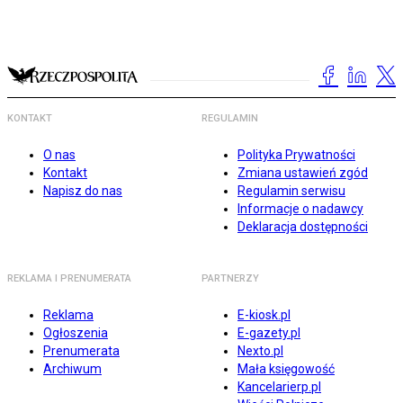
KONTAKT
REGULAMIN
O nas
Polityka Prywatności
Kontakt
Zmiana ustawień zgód
Napisz do nas
Regulamin serwisu
Informacje o nadawcy
Deklaracja dostępności
REKLAMA I PRENUMERATA
PARTNERZY
Reklama
E-kiosk.pl
Ogłoszenia
E-gazety.pl
Prenumerata
Nexto.pl
Archiwum
Mała księgowość
Kancelarierp.pl