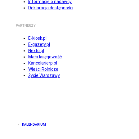
Informacje o nadawcy
Deklaracja dostępności
PARTNERZY
E-kiosk.pl
E-gazety.pl
Nexto.pl
Mała księgowość
Kancelarierp.pl
Wieści Rolnicze
Życie Warszawy
KALENDARIUM