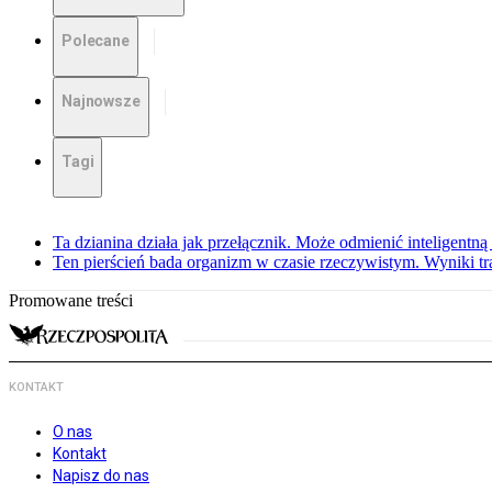
Polecane
Najnowsze
Tagi
Ta dzianina działa jak przełącznik. Może odmienić inteligentną
Ten pierścień bada organizm w czasie rzeczywistym. Wyniki tra
Promowane treści
KONTAKT
O nas
Kontakt
Napisz do nas