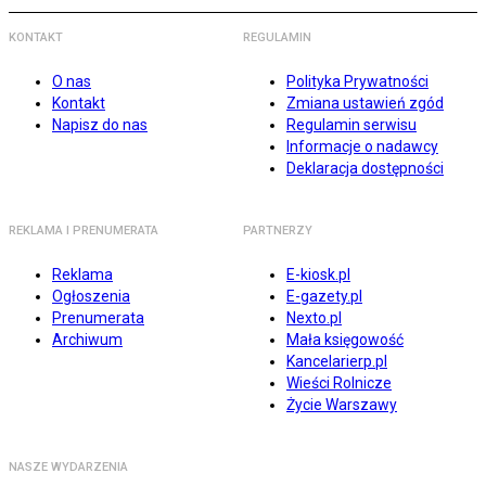
KONTAKT
REGULAMIN
O nas
Polityka Prywatności
Kontakt
Zmiana ustawień zgód
Napisz do nas
Regulamin serwisu
Informacje o nadawcy
Deklaracja dostępności
REKLAMA I PRENUMERATA
PARTNERZY
Reklama
E-kiosk.pl
Ogłoszenia
E-gazety.pl
Prenumerata
Nexto.pl
Archiwum
Mała księgowość
Kancelarierp.pl
Wieści Rolnicze
Życie Warszawy
NASZE WYDARZENIA