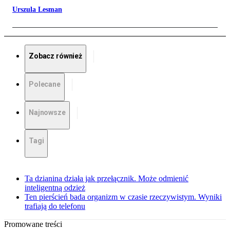
Urszula Lesman
Zobacz również
Polecane
Najnowsze
Tagi
Ta dzianina działa jak przełącznik. Może odmienić
inteligentną odzież
Ten pierścień bada organizm w czasie rzeczywistym. Wyniki
trafiają do telefonu
Promowane treści