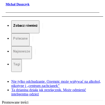
Michał Duszczyk
Zobacz również
Polecane
Najnowsze
Tagi
Nie tylko odchudzanie. Ozempic może wpływać na alkohol,
nikotynę i „centrum zachcianek”
Ta dzianina działa jak przełącznik. Może odmienić
inteligentną odzież
Promowane treści