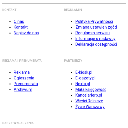
KONTAKT
REGULAMIN
O nas
Polityka Prywatności
Kontakt
Zmiana ustawień zgód
Napisz do nas
Regulamin serwisu
Informacje o nadawcy
Deklaracja dostępności
REKLAMA I PRENUMERATA
PARTNERZY
Reklama
E-kiosk.pl
Ogłoszenia
E-gazety.pl
Prenumerata
Nexto.pl
Archiwum
Mała księgowość
Kancelarierp.pl
Wieści Rolnicze
Życie Warszawy
NASZE WYDARZENIA