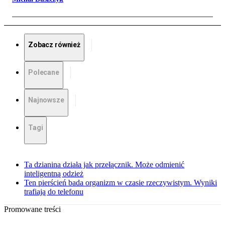
Zobacz również
Polecane
Najnowsze
Tagi
Ta dzianina działa jak przełącznik. Może odmienić
inteligentną odzież
Ten pierścień bada organizm w czasie rzeczywistym. Wyniki
trafiają do telefonu
Promowane treści