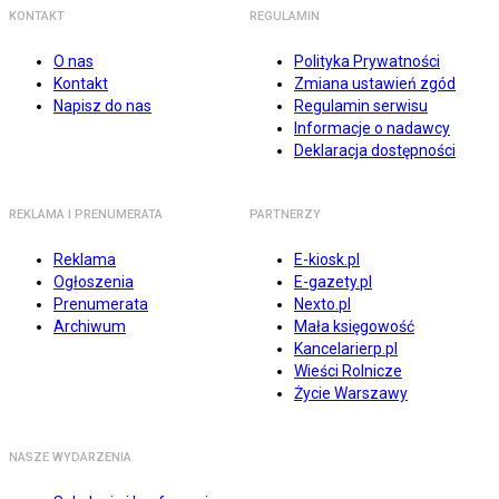
KONTAKT
REGULAMIN
O nas
Polityka Prywatności
Kontakt
Zmiana ustawień zgód
Napisz do nas
Regulamin serwisu
Informacje o nadawcy
Deklaracja dostępności
REKLAMA I PRENUMERATA
PARTNERZY
Reklama
E-kiosk.pl
Ogłoszenia
E-gazety.pl
Prenumerata
Nexto.pl
Archiwum
Mała księgowość
Kancelarierp.pl
Wieści Rolnicze
Życie Warszawy
NASZE WYDARZENIA