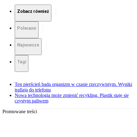
Zobacz również
Polecane
Najnowsze
Tagi
Ten pierścień bada organizm w czasie rzeczywistym. Wyniki
trafiają do telefonu
Nowa technologia może zmienić recykling. Plastik staje się
czystym paliwem
Promowane treści