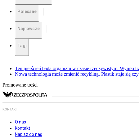
Polecane
Najnowsze
Tagi
Ten pierścień bada organizm w czasie rzeczywistym. Wyniki tra
Nowa technologia może zmienić recykling. Plastik staje się c
Promowane treści
KONTAKT
O nas
Kontakt
Napisz do nas