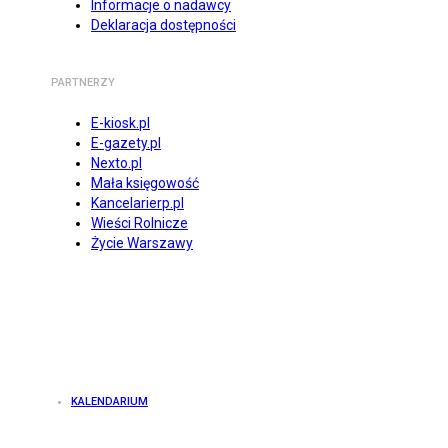
Informacje o nadawcy
Deklaracja dostępności
PARTNERZY
E-kiosk.pl
E-gazety.pl
Nexto.pl
Mała księgowość
Kancelarierp.pl
Wieści Rolnicze
Życie Warszawy
KALENDARIUM