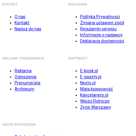
KONTAKT
REGULAMIN
O nas
Polityka Prywatności
Kontakt
Zmiana ustawień zgód
Napisz do nas
Regulamin serwisu
Informacje o nadawcy
Deklaracja dostępności
REKLAMA I PRENUMERATA
PARTNERZY
Reklama
E-kiosk.pl
Ogłoszenia
E-gazety.pl
Prenumerata
Nexto.pl
Archiwum
Mała księgowość
Kancelarierp.pl
Wieści Rolnicze
Życie Warszawy
NASZE WYDARZENIA