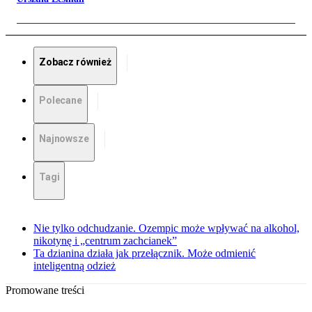
Zobacz również
Polecane
Najnowsze
Tagi
Nie tylko odchudzanie. Ozempic może wpływać na alkohol,
nikotynę i „centrum zachcianek”
Ta dzianina działa jak przełącznik. Może odmienić
inteligentną odzież
Promowane treści