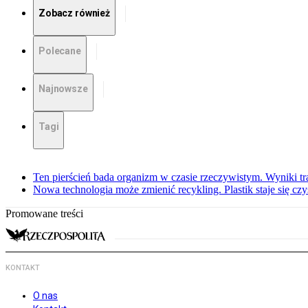
Zobacz również
Polecane
Najnowsze
Tagi
Ten pierścień bada organizm w czasie rzeczywistym. Wyniki tra
Nowa technologia może zmienić recykling. Plastik staje się c
Promowane treści
KONTAKT
O nas