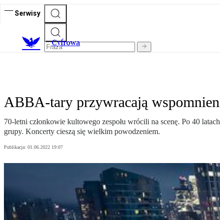
Serwisy
C
yfrowa
ABBA-tary przywracają wspomnien
70-letni członkowie kultowego zespołu wrócili na scenę. Po 40 lata
grupy. Koncerty cieszą się wielkim powodzeniem.
Publikacja:
01.06.2022 19:07