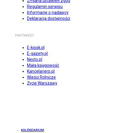
Zmiana ustawień zgód
Regulamin serwisu
Informacje o nadawcy
Deklaracja dostępności
PARTNERZY
E-kiosk.pl
E-gazety.pl
Nexto.pl
Mała księgowość
Kancelarierp.pl
Wieści Rolnicze
Życie Warszawy
KALENDARIUM