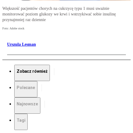
Większość pacjentów chorych na cukrzycę typu 1 musi uważnie
monitorować poziom glukozy we krwi i wstrzykiwać sobie insulinę
przynajmniej raz dziennie
Foto: Adobe stock
Urszula Lesman
Zobacz również
Polecane
Najnowsze
Tagi