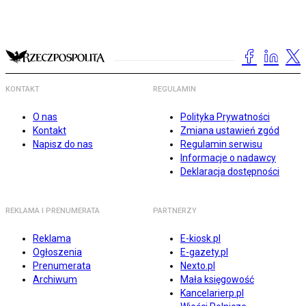
KONTAKT
REGULAMIN
O nas
Polityka Prywatności
Kontakt
Zmiana ustawień zgód
Napisz do nas
Regulamin serwisu
Informacje o nadawcy
Deklaracja dostępności
REKLAMA I PRENUMERATA
PARTNERZY
Reklama
E-kiosk.pl
Ogłoszenia
E-gazety.pl
Prenumerata
Nexto.pl
Archiwum
Mała księgowość
Kancelarierp.pl