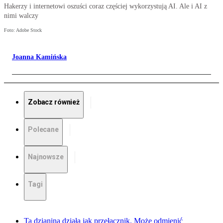
Hakerzy i internetowi oszuści coraz częściej wykorzystują AI. Ale i AI z
nimi walczy
Foto: Adobe Stock
Joanna Kamińska
Zobacz również
Polecane
Najnowsze
Tagi
Ta dzianina działa jak przełącznik. Może odmienić