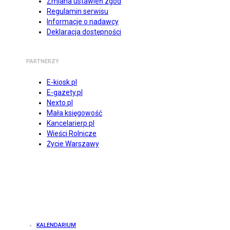
Zmiana ustawień zgód
Regulamin serwisu
Informacje o nadawcy
Deklaracja dostępności
PARTNERZY
E-kiosk.pl
E-gazety.pl
Nexto.pl
Mała księgowość
Kancelarierp.pl
Wieści Rolnicze
Życie Warszawy
KALENDARIUM