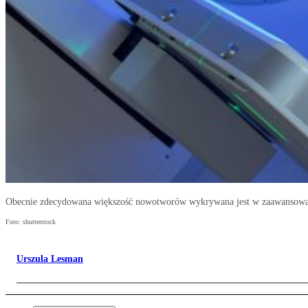
Obecnie zdecydowana większość nowotworów wykrywana jest w zaawansow
Foto: shutterstock
Urszula Lesman