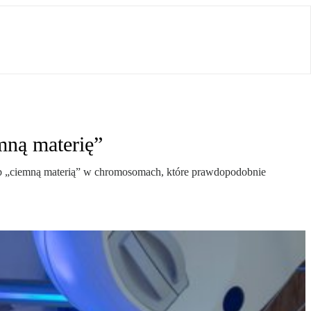
mną materię”
b „ciemną materią” w chromosomach, które prawdopodobnie