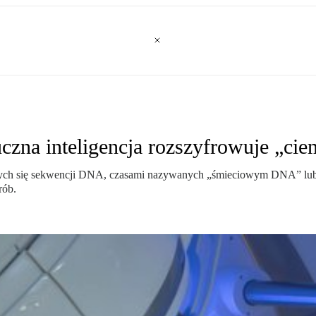
zna inteligencja rozszyfrowuje „cie
jących się sekwencji DNA, czasami nazywanych „śmieciowym DNA” lu
rób.