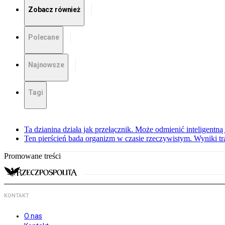
Zobacz również
Polecane
Najnowsze
Tagi
Ta dzianina działa jak przełącznik. Może odmienić inteligentną
Ten pierścień bada organizm w czasie rzeczywistym. Wyniki tra
Promowane treści
KONTAKT
O nas