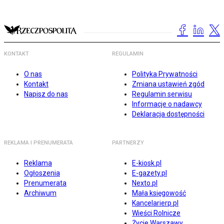
KONTAKT
REGULAMIN
O nas
Polityka Prywatności
Kontakt
Zmiana ustawień zgód
Napisz do nas
Regulamin serwisu
Informacje o nadawcy
Deklaracja dostępności
REKLAMA I PRENUMERATA
PARTNERZY
Reklama
E-kiosk.pl
Ogłoszenia
E-gazety.pl
Prenumerata
Nexto.pl
Archiwum
Mała księgowość
Kancelarierp.pl
Wieści Rolnicze
Życie Warszawy