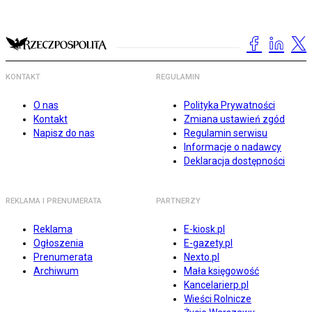
KONTAKT
REGULAMIN
O nas
Polityka Prywatności
Kontakt
Zmiana ustawień zgód
Napisz do nas
Regulamin serwisu
Informacje o nadawcy
Deklaracja dostępności
REKLAMA I PRENUMERATA
PARTNERZY
Reklama
E-kiosk.pl
Ogłoszenia
E-gazety.pl
Prenumerata
Nexto.pl
Archiwum
Mała księgowość
Kancelarierp.pl
Wieści Rolnicze