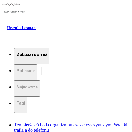
medycynie
Foto: Adobe Stock
Urszula Lesman
Zobacz również
Polecane
Najnowsze
Tagi
Ten pierścień bada organizm w czasie rzeczywistym. Wyniki
trafiają do telefonu