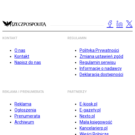
KONTAKT
REGULAMIN
O nas
Polityka Prywatności
Kontakt
Zmiana ustawień zgód
Napisz do nas
Regulamin serwisu
Informacje o nadawcy
Deklaracja dostępności
REKLAMA I PRENUMERATA
PARTNERZY
Reklama
E-kiosk.pl
Ogłoszenia
E-gazety.pl
Prenumerata
Nexto.pl
Archiwum
Mała księgowość
Kancelarierp.pl
Wieści Rolnicze