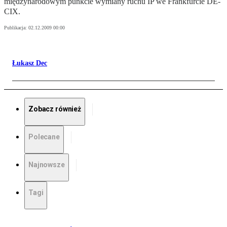
międzynarodowym punkcie wymiany ruchu IP we Frankfurcie DE-
CIX.
Publikacja:
02.12.2009 00:00
Łukasz Dec
Zobacz również
Polecane
Najnowsze
Tagi