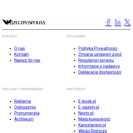
KONTAKT
REGULAMIN
O nas
Polityka Prywatności
Kontakt
Zmiana ustawień zgód
Napisz do nas
Regulamin serwisu
Informacje o nadawcy
Deklaracja dostępności
REKLAMA I PRENUMERATA
PARTNERZY
Reklama
E-kiosk.pl
Ogłoszenia
E-gazety.pl
Prenumerata
Nexto.pl
Archiwum
Mała księgowość
Kancelarierp.pl
Wieści Rolnicze