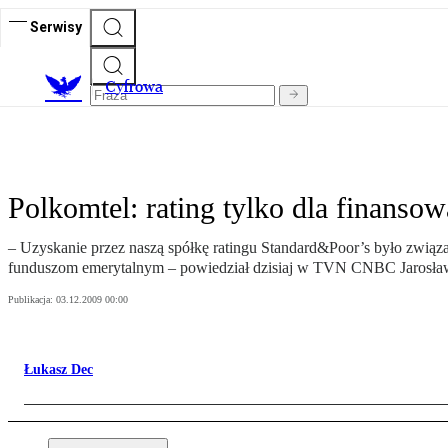
Serwisy
C
yfrowa
Polkomtel: rating tylko dla finansow
– Uzyskanie przez naszą spółkę ratingu Standard&Poor’s było związ
funduszom emerytalnym – powiedział dzisiaj w TVN CNBC Jarosław 
Publikacja:
03.12.2009 00:00
Łukasz Dec