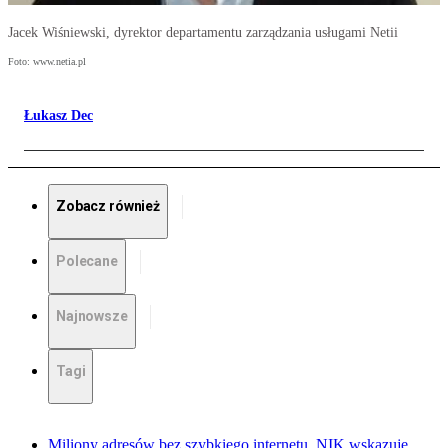
Jacek Wiśniewski, dyrektor departamentu zarządzania usługami Netii
Foto: www.netia.pl
Łukasz Dec
Zobacz również
Polecane
Najnowsze
Tagi
Miliony adresów bez szybkiego internetu. NIK wskazuje