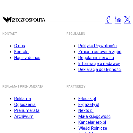
KONTAKT
REGULAMIN
O nas
Polityka Prywatności
Kontakt
Zmiana ustawień zgód
Napisz do nas
Regulamin serwisu
Informacje o nadawcy
Deklaracja dostępności
REKLAMA I PRENUMERATA
PARTNERZY
Reklama
E-kiosk.pl
Ogłoszenia
E-gazety.pl
Prenumerata
Nexto.pl
Archiwum
Mała księgowość
Kancelarierp.pl
Wieści Rolnicze