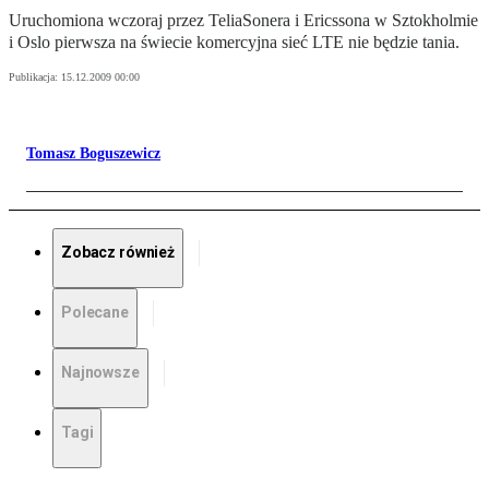
Uruchomiona wczoraj przez TeliaSonera i Ericssona w Sztokholmie
i Oslo pierwsza na świecie komercyjna sieć LTE nie będzie tania.
Publikacja:
15.12.2009 00:00
Tomasz Boguszewicz
Zobacz również
Polecane
Najnowsze
Tagi