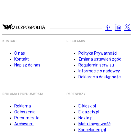
KONTAKT
REGULAMIN
O nas
Polityka Prywatności
Kontakt
Zmiana ustawień zgód
Napisz do nas
Regulamin serwisu
Informacje o nadawcy
Deklaracja dostępności
REKLAMA I PRENUMERATA
PARTNERZY
Reklama
E-kiosk.pl
Ogłoszenia
E-gazety.pl
Prenumerata
Nexto.pl
Archiwum
Mała księgowość
Kancelarierp.pl