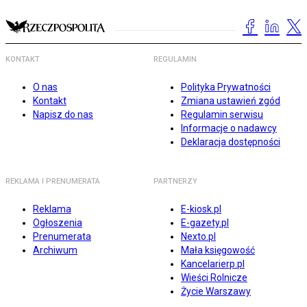
KONTAKT
REGULAMIN
O nas
Polityka Prywatności
Kontakt
Zmiana ustawień zgód
Napisz do nas
Regulamin serwisu
Informacje o nadawcy
Deklaracja dostępności
REKLAMA I PRENUMERATA
PARTNERZY
Reklama
E-kiosk.pl
Ogłoszenia
E-gazety.pl
Prenumerata
Nexto.pl
Archiwum
Mała księgowość
Kancelarierp.pl
Wieści Rolnicze
Życie Warszawy