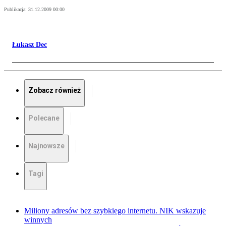
Publikacja:
31.12.2009 00:00
Łukasz Dec
Zobacz również
Polecane
Najnowsze
Tagi
Miliony adresów bez szybkiego internetu. NIK wskazuje
winnych