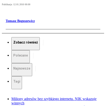
Publikacja:
12.01.2010 00:00
Tomasz Boguszewicz
Zobacz również
Polecane
Najnowsze
Tagi
Miliony adresów bez szybkiego internetu. NIK wskazuje
winnych