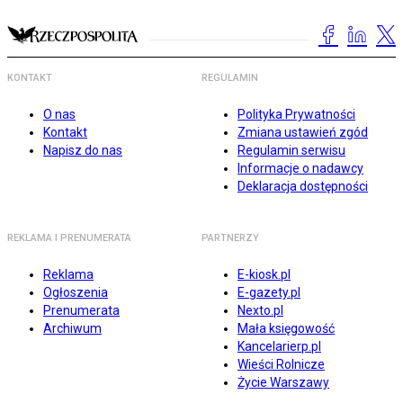
KONTAKT
REGULAMIN
O nas
Polityka Prywatności
Kontakt
Zmiana ustawień zgód
Napisz do nas
Regulamin serwisu
Informacje o nadawcy
Deklaracja dostępności
REKLAMA I PRENUMERATA
PARTNERZY
Reklama
E-kiosk.pl
Ogłoszenia
E-gazety.pl
Prenumerata
Nexto.pl
Archiwum
Mała księgowość
Kancelarierp.pl
Wieści Rolnicze
Życie Warszawy