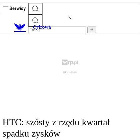
Serwisy
C
yfrowa
HTC: szósty z rzędu kwartał
spadku zysków