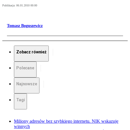
Publikacja:
06.01.2010 00:00
Tomasz Boguszewicz
Zobacz również
Polecane
Najnowsze
Tagi
Miliony adresów bez szybkiego internetu. NIK wskazuje
winnych