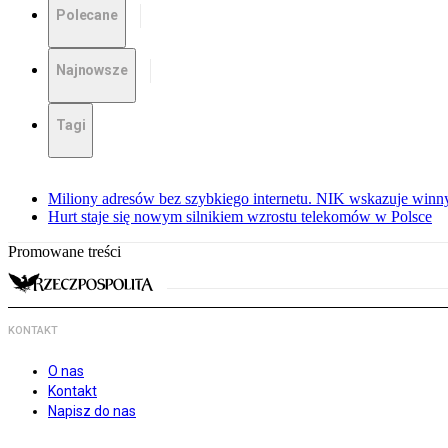
Polecane
Najnowsze
Tagi
Miliony adresów bez szybkiego internetu. NIK wskazuje winn
Hurt staje się nowym silnikiem wzrostu telekomów w Polsce
Promowane treści
KONTAKT
O nas
Kontakt
Napisz do nas