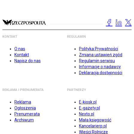
KONTAKT
REGULAMIN
O nas
Polityka Prywatności
Kontakt
Zmiana ustawień zgód
Napisz do nas
Regulamin serwisu
Informacje o nadawcy
Deklaracja dostępności
REKLAMA I PRENUMERATA
PARTNERZY
Reklama
E-kiosk.pl
Ogłoszenia
E-gazety.pl
Prenumerata
Nexto.pl
Archiwum
Mała księgowość
Kancelarierp.pl
Wieści Rolnicze