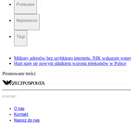
Polecane
Najnowsze
Tagi
Miliony adresów bez szybkiego internetu. NIK wskazuje winn
Hurt staje się nowym silnikiem wzrostu telekomów w Polsce
Promowane treści
KONTAKT
O nas
Kontakt
Napisz do nas