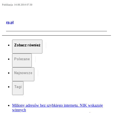
Publikacja:
14.08.2014 07:30
rp.pl
Zobacz również
Polecane
Najnowsze
Tagi
Miliony adresów bez szybkiego internetu. NIK wskazuje
winnych