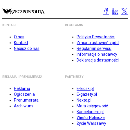
KONTAKT
REGULAMIN
O nas
Polityka Prywatności
Kontakt
Zmiana ustawień zgód
Napisz do nas
Regulamin serwisu
Informacje o nadawcy
Deklaracja dostępności
REKLAMA I PRENUMERATA
PARTNERZY
Reklama
E-kiosk.pl
Ogłoszenia
E-gazety.pl
Prenumerata
Nexto.pl
Archiwum
Mała księgowość
Kancelarierp.pl
Wieści Rolnicze
Życie Warszawy