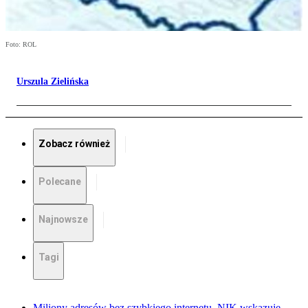
Foto: ROL
Urszula Zielińska
Zobacz również
Polecane
Najnowsze
Tagi
Miliony adresów bez szybkiego internetu. NIK wskazuje