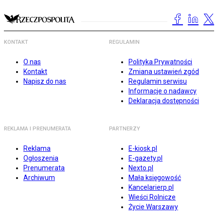
KONTAKT
REGULAMIN
O nas
Polityka Prywatności
Kontakt
Zmiana ustawień zgód
Napisz do nas
Regulamin serwisu
Informacje o nadawcy
Deklaracja dostępności
REKLAMA I PRENUMERATA
PARTNERZY
Reklama
E-kiosk.pl
Ogłoszenia
E-gazety.pl
Prenumerata
Nexto.pl
Archiwum
Mała księgowość
Kancelarierp.pl
Wieści Rolnicze
Życie Warszawy