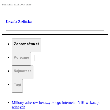
Publikacja:
20.08.2014 09:58
Urszula Zielińska
Zobacz również
Polecane
Najnowsze
Tagi
Miliony adresów bez szybkiego internetu. NIK wskazuje
winnych