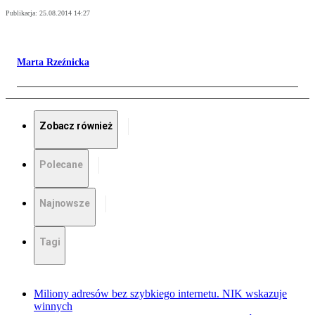
Publikacja:
25.08.2014 14:27
Marta Rzeźnicka
Zobacz również
Polecane
Najnowsze
Tagi
Miliony adresów bez szybkiego internetu. NIK wskazuje
winnych