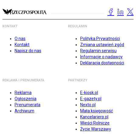
KONTAKT
REGULAMIN
O nas
Polityka Prywatności
Kontakt
Zmiana ustawień zgód
Napisz do nas
Regulamin serwisu
Informacje o nadawcy
Deklaracja dostępności
REKLAMA I PRENUMERATA
PARTNERZY
Reklama
E-kiosk.pl
Ogłoszenia
E-gazety.pl
Prenumerata
Nexto.pl
Archiwum
Mała księgowość
Kancelarierp.pl
Wieści Rolnicze
Życie Warszawy