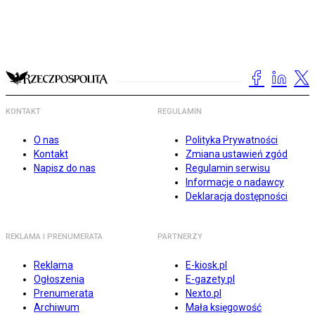
KONTAKT
REGULAMIN
O nas
Polityka Prywatności
Kontakt
Zmiana ustawień zgód
Napisz do nas
Regulamin serwisu
Informacje o nadawcy
Deklaracja dostępności
REKLAMA I PRENUMERATA
PARTNERZY
Reklama
E-kiosk.pl
Ogłoszenia
E-gazety.pl
Prenumerata
Nexto.pl
Archiwum
Mała księgowość