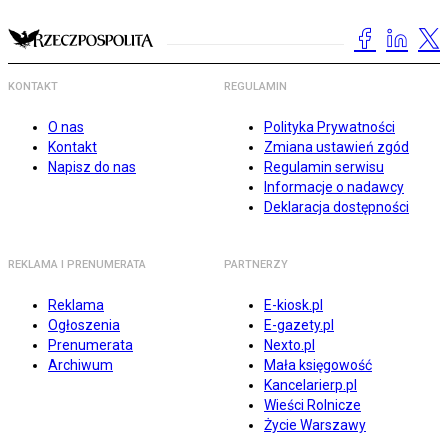
KONTAKT
REGULAMIN
O nas
Polityka Prywatności
Kontakt
Zmiana ustawień zgód
Napisz do nas
Regulamin serwisu
Informacje o nadawcy
Deklaracja dostępności
REKLAMA I PRENUMERATA
PARTNERZY
Reklama
E-kiosk.pl
Ogłoszenia
E-gazety.pl
Prenumerata
Nexto.pl
Archiwum
Mała księgowość
Kancelarierp.pl
Wieści Rolnicze
Życie Warszawy