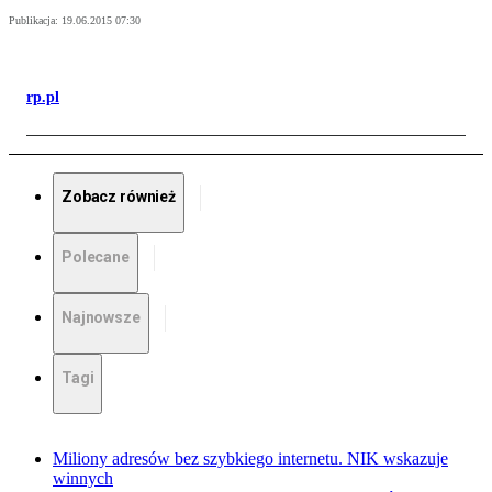
Publikacja:
19.06.2015 07:30
rp.pl
Zobacz również
Polecane
Najnowsze
Tagi
Miliony adresów bez szybkiego internetu. NIK wskazuje
winnych